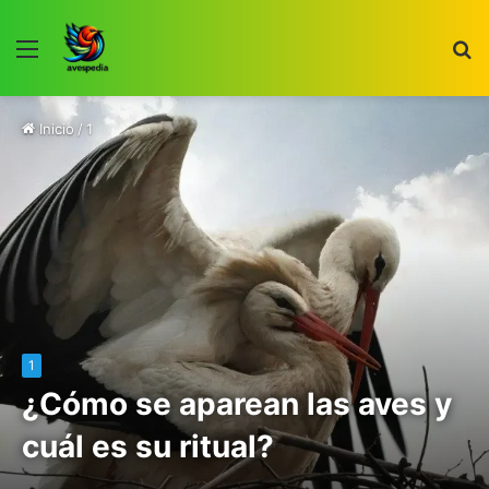
Menú
B
p
Inicio
/
1
1
¿Cómo se aparean las aves y
cuál es su ritual?