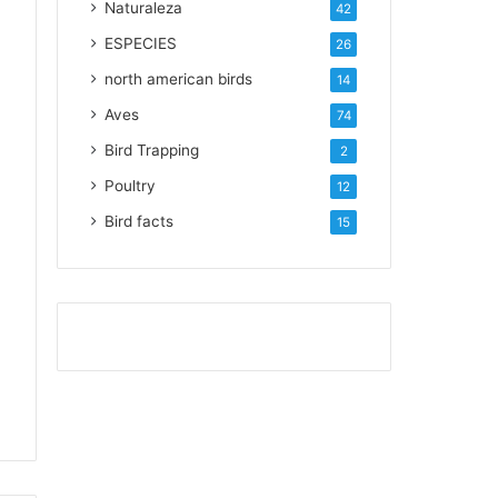
Naturaleza
42
ESPECIES
26
north american birds
14
Aves
74
Bird Trapping
2
Poultry
12
Bird facts
15