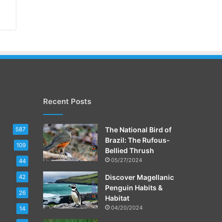
Recent Posts
The National Bird of
587
Brazil: The Rufous-
109
Bellied Thrush
05/27/2024
44
Discover Magellanic
42
Penguin Habits &
26
Habitat
04/20/2024
14