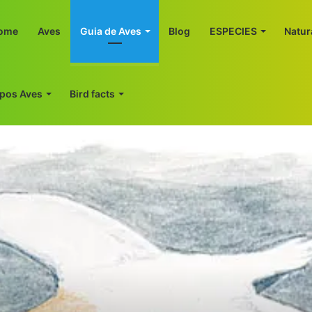
ome
Aves
Guia de Aves
Blog
ESPECIES
Natur
ipos Aves
Bird facts