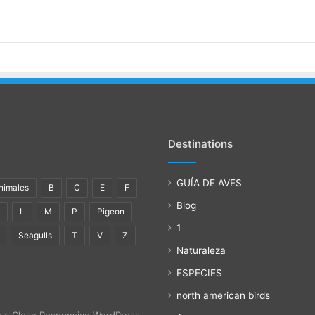
Destinations
GUÍA DE AVES
nimales
B
C
E
F
Blog
H
L
M
P
Pigeon
1
Seagulls
T
V
Z
Naturaleza
ESPECIES
north american birds
s a Clean Responsive WordPress