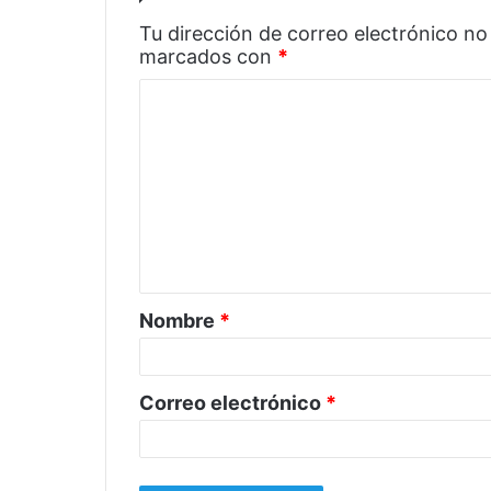
Tu dirección de correo electrónico no
marcados con
*
C
o
m
e
n
t
a
Nombre
*
r
i
o
Correo electrónico
*
*