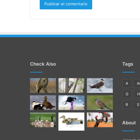
Check Also
Tags
A
A
G
R
S
About
Jannah i