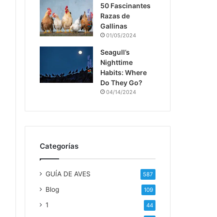
50 Fascinantes
Razas de
Gallinas
01/05/2024
Seagull’s
Nighttime
Habits: Where
Do They Go?
04/14/2024
Categorías
GUÍA DE AVES
587
Blog
109
1
44