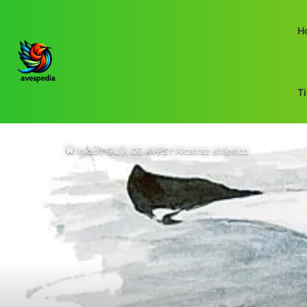
H
T
Inicio
/
GUÍA DE AVES
/
Alcatraz atlántico