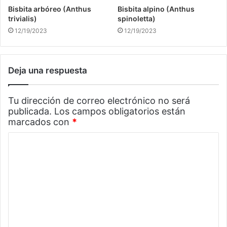
Bisbita arbóreo (Anthus
Bisbita alpino (Anthus
trivialis)
spinoletta)
12/19/2023
12/19/2023
Deja una respuesta
Tu dirección de correo electrónico no será
publicada.
Los campos obligatorios están
marcados con
*
C
o
m
e
n
t