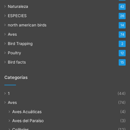
Naturaleza
42
ESPECIES
26
north american birds
14
Aves
74
Bird Trapping
2
Poultry
12
Bird facts
15
Categorías
1
(44)
Aves
(74)
Aves Acuáticas
(4)
Aves del Paraíso
(3)
Colibríes
(12)