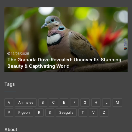
The
Granada
Dove
Revealed:
Uncover
Its
Stunning
Beauty
12/06/2025
The Granada Dove Revealed: Uncover Its Stunning
&
Beauty & Captivating World
Captivating
World
Tags
A
Animales
B
C
E
F
G
H
L
M
P
Pigeon
R
S
Seagulls
T
V
Z
About