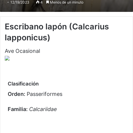
12/19/2023
4
Menos de un minuto
Escribano lapón
(Calcarius
lapponicus)
Ave Ocasional
Clasificación
Orden:
Passeriformes
Familia:
Calcariidae