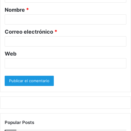
a
Nombre
*
r
i
o
Correo electrónico
*
*
Web
Popular Posts