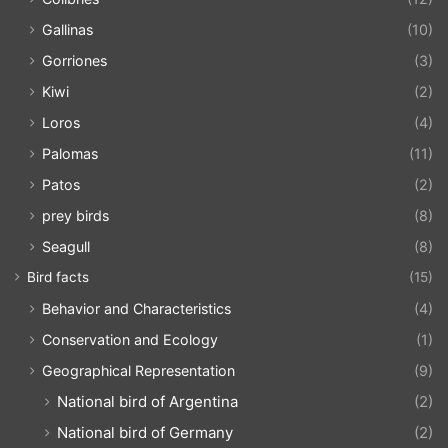
Gallinas
(10)
Gorriones
(3)
Kiwi
(2)
Loros
(4)
Palomas
(11)
Patos
(2)
prey birds
(8)
Seagull
(8)
Bird facts
(15)
Behavior and Characteristics
(4)
Conservation and Ecology
(1)
Geographical Representation
(9)
National bird of Argentina
(2)
National bird of Germany
(2)