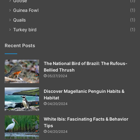
Goose
(1)
Guinea Fowl
(1)
Quails
(1)
Turkey bird
(1)
Recent Posts
The National Bird of Brazil: The Rufous-
Bellied Thrush
05/27/2024
Discover Magellanic Penguin Habits &
Habitat
04/20/2024
White Ibis: Fascinating Facts & Behavior
Tips
04/20/2024