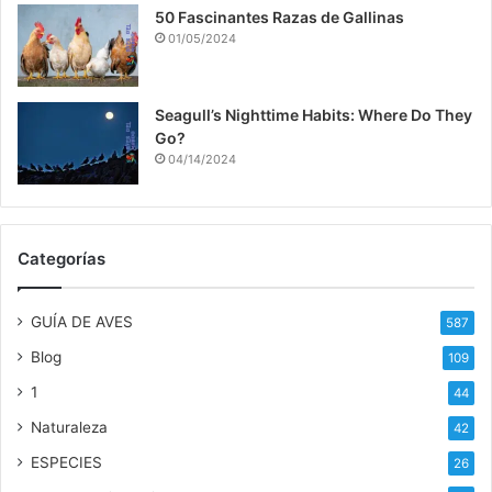
50 Fascinantes Razas de Gallinas
01/05/2024
Seagull’s Nighttime Habits: Where Do They
Go?
04/14/2024
Categorías
GUÍA DE AVES
587
Blog
109
1
44
Naturaleza
42
ESPECIES
26