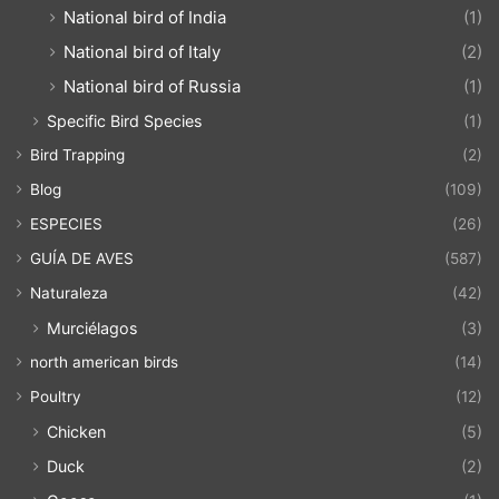
National bird of India
(1)
National bird of Italy
(2)
National bird of Russia
(1)
Specific Bird Species
(1)
Bird Trapping
(2)
Blog
(109)
ESPECIES
(26)
GUÍA DE AVES
(587)
Naturaleza
(42)
Murciélagos
(3)
north american birds
(14)
Poultry
(12)
Chicken
(5)
Duck
(2)