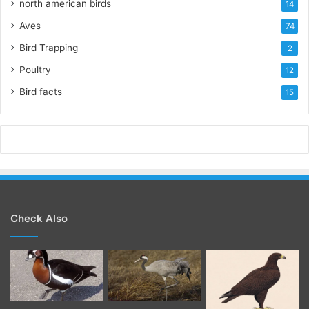
north american birds
14
Aves
74
Bird Trapping
2
Poultry
12
Bird facts
15
Check Also