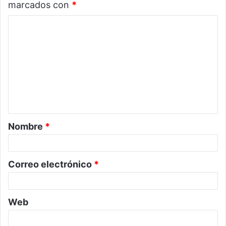
marcados con
*
C
o
m
e
n
t
a
Nombre
*
r
i
o
Correo electrónico
*
*
Web