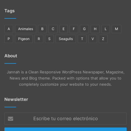
Tags
A
Animales
B
C
E
F
G
H
L
M
P
Pigeon
R
S
Seagulls
T
V
Z
About
Jannah is a Clean Responsive WordPress Newspaper, Magazine,
News and Blog theme. Packed with options that allow you to
completely customize your website to your needs.
Newsletter
Escribe
tu
correo