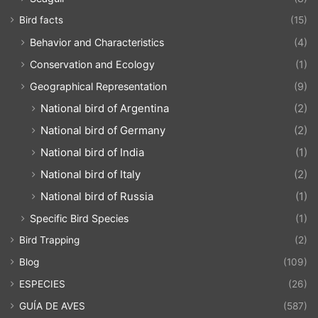
Bird facts
(15)
Behavior and Characteristics
(4)
Conservation and Ecology
(1)
Geographical Representation
(9)
National bird of Argentina
(2)
National bird of Germany
(2)
National bird of India
(1)
National bird of Italy
(2)
National bird of Russia
(1)
Specific Bird Species
(1)
Bird Trapping
(2)
Blog
(109)
ESPECIES
(26)
GUÍA DE AVES
(587)