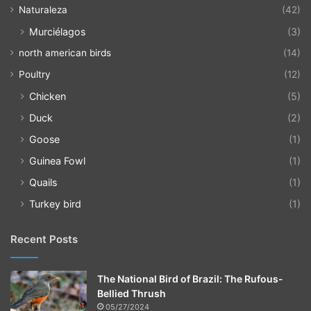
Naturaleza
(42)
Murciélagos
(3)
north american birds
(14)
Poultry
(12)
Chicken
(5)
Duck
(2)
Goose
(1)
Guinea Fowl
(1)
Quails
(1)
Turkey bird
(1)
Recent Posts
The National Bird of Brazil: The Rufous-
Bellied Thrush
05/27/2024