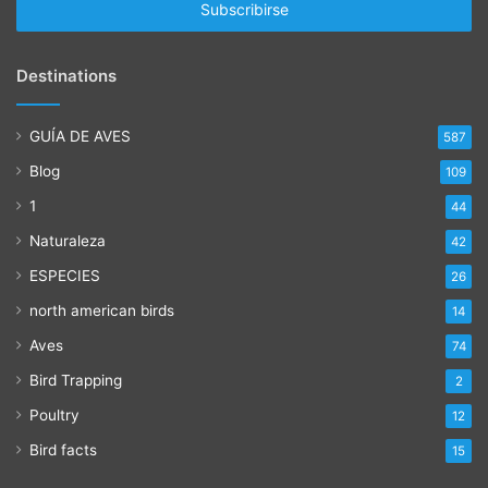
electrónico
Destinations
GUÍA DE AVES
587
Blog
109
1
44
Naturaleza
42
ESPECIES
26
north american birds
14
Aves
74
Bird Trapping
2
Poultry
12
Bird facts
15