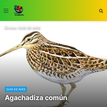
Menú
B
p
Inicio
/
GUÍA DE AVES
GUÍA DE AVES
Agachadiza común