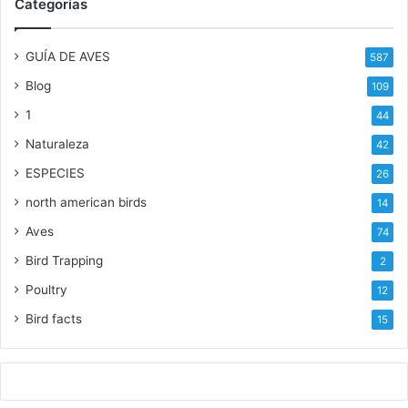
Categorías
GUÍA DE AVES
587
Blog
109
1
44
Naturaleza
42
ESPECIES
26
north american birds
14
Aves
74
Bird Trapping
2
Poultry
12
Bird facts
15