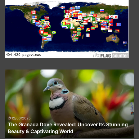
The
Granada
Dove
Revealed:
Uncover
Its
Stunning
Beauty
12/06/2025
The Granada Dove Revealed: Uncover Its Stunning
&
Beauty & Captivating World
Captivating
World