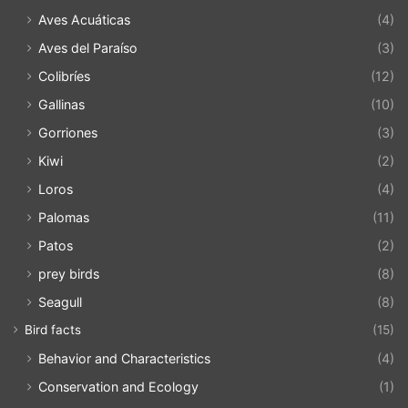
Aves Acuáticas
(4)
Aves del Paraíso
(3)
Colibríes
(12)
Gallinas
(10)
Gorriones
(3)
Kiwi
(2)
Loros
(4)
Palomas
(11)
Patos
(2)
prey birds
(8)
Seagull
(8)
Bird facts
(15)
Behavior and Characteristics
(4)
Conservation and Ecology
(1)