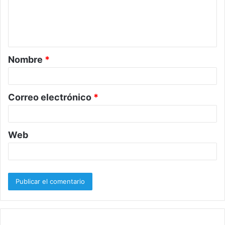
e
n
t
a
Nombre
*
r
i
o
Correo electrónico
*
*
Web