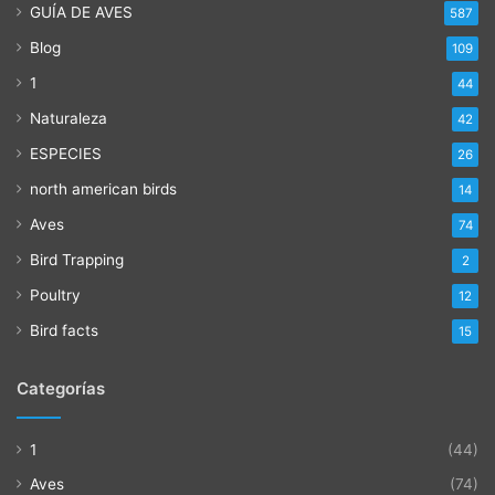
GUÍA DE AVES
587
Blog
109
1
44
Naturaleza
42
ESPECIES
26
north american birds
14
Aves
74
Bird Trapping
2
Poultry
12
Bird facts
15
Categorías
1
(44)
Aves
(74)