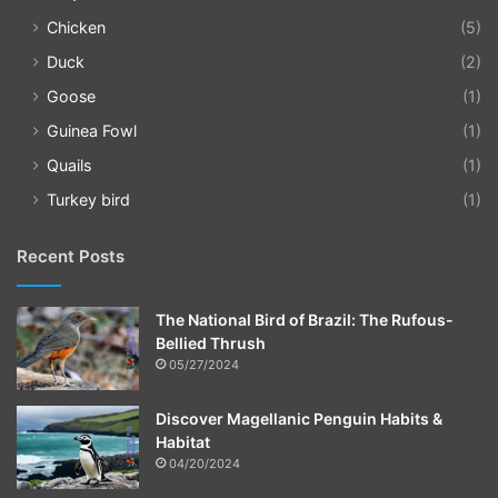
Chicken
(5)
Duck
(2)
Goose
(1)
Guinea Fowl
(1)
Quails
(1)
Turkey bird
(1)
Recent Posts
The National Bird of Brazil: The Rufous-
Bellied Thrush
05/27/2024
Discover Magellanic Penguin Habits &
Habitat
04/20/2024