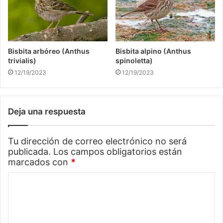
Bisbita arbóreo (Anthus
Bisbita alpino (Anthus
trivialis)
spinoletta)
12/19/2023
12/19/2023
Deja una respuesta
Tu dirección de correo electrónico no será
publicada.
Los campos obligatorios están
marcados con
*
C
o
m