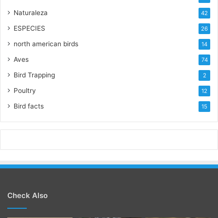
Naturaleza
42
ESPECIES
26
north american birds
14
Aves
74
Bird Trapping
2
Poultry
12
Bird facts
15
Check Also