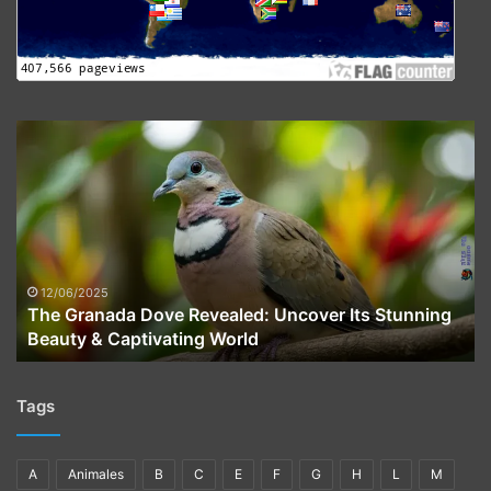
The
Granada
Dove
Revealed:
Uncover
Its
Stunning
Beauty
12/06/2025
The Granada Dove Revealed: Uncover Its Stunning
&
Beauty & Captivating World
Captivating
World
Tags
A
Animales
B
C
E
F
G
H
L
M