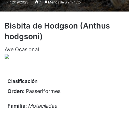
12/19/2023
7
Menos de un minuto
Bisbita de Hodgson
(Anthus
hodgsoni)
Ave Ocasional
Clasificación
Orden:
Passeriformes
Familia:
Motacillidae