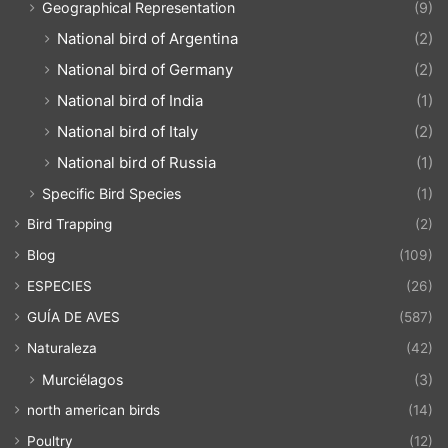
Geographical Representation
(9)
National bird of Argentina
(2)
National bird of Germany
(2)
National bird of India
(1)
National bird of Italy
(2)
National bird of Russia
(1)
Specific Bird Species
(1)
Bird Trapping
(2)
Blog
(109)
ESPECIES
(26)
GUÍA DE AVES
(587)
Naturaleza
(42)
Murciélagos
(3)
north american birds
(14)
Poultry
(12)