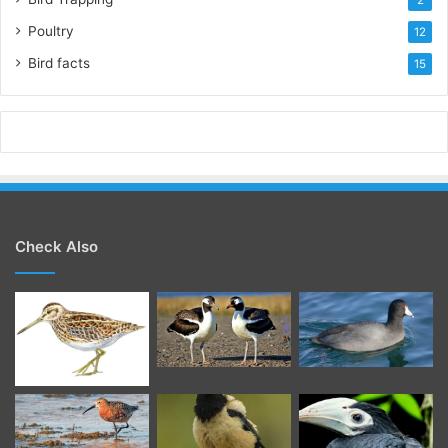
Poultry
12
Bird facts
15
Check Also