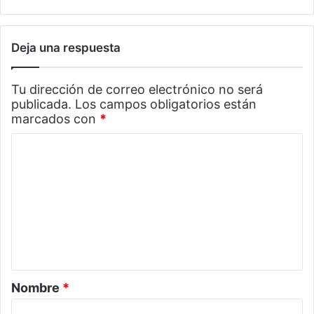
Deja una respuesta
Tu dirección de correo electrónico no será
publicada.
Los campos obligatorios están
marcados con
*
C
o
m
e
n
t
a
Nombre
*
r
i