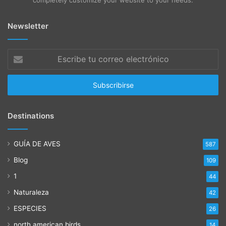
completely customize your website to your needs.
Newsletter
Escribe
tu
correo
electrónico
Destinations
GUÍA DE AVES
587
Blog
109
1
44
Naturaleza
42
ESPECIES
26
north american birds
14