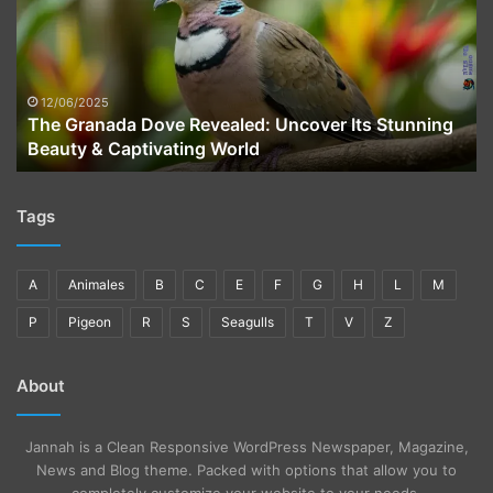
Revealed:
Uncover
Its
Stunning
Beauty
12/06/2025
The Granada Dove Revealed: Uncover Its Stunning
&
Beauty & Captivating World
Captivating
World
Tags
A
Animales
B
C
E
F
G
H
L
M
P
Pigeon
R
S
Seagulls
T
V
Z
About
Jannah is a Clean Responsive WordPress Newspaper, Magazine,
News and Blog theme. Packed with options that allow you to