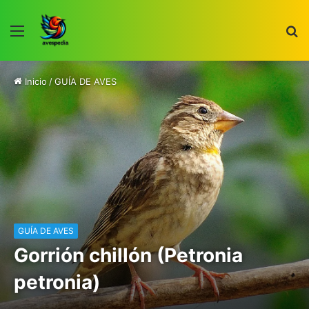
Menú
B
p
Inicio
/
GUÍA DE AVES
GUÍA DE AVES
Gorrión chillón (Petronia
petronia)