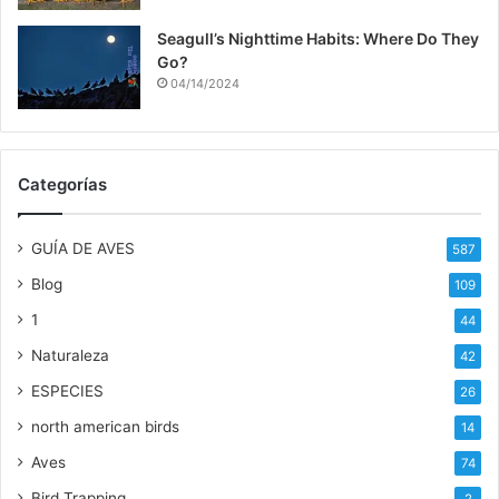
Seagull’s Nighttime Habits: Where Do They
Go?
04/14/2024
Categorías
GUÍA DE AVES
587
Blog
109
1
44
Naturaleza
42
ESPECIES
26
north american birds
14
Aves
74
Bird Trapping
2