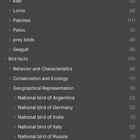
Kiwi
(2)
Loros
(4)
Palomas
(11)
Patos
(2)
prey birds
(8)
Seagull
(8)
Bird facts
(15)
Behavior and Characteristics
(4)
Conservation and Ecology
(1)
Geographical Representation
(9)
National bird of Argentina
(2)
National bird of Germany
(2)
National bird of India
(1)
National bird of Italy
(2)
National bird of Russia
(1)