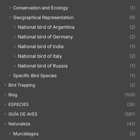
Conservation and Ecology
(1)
Geographical Representation
(9)
National bird of Argentina
(2)
National bird of Germany
(2)
National bird of India
(1)
National bird of Italy
(2)
National bird of Russia
(1)
Specific Bird Species
(1)
Bird Trapping
(2)
Blog
(109)
ESPECIES
(26)
GUÍA DE AVES
(587)
Naturaleza
(42)
Murciélagos
(3)