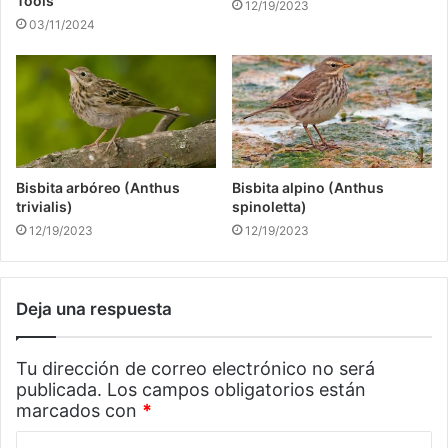
Tools
12/19/2023
03/11/2024
Bisbita arbóreo (Anthus
Bisbita alpino (Anthus
trivialis)
spinoletta)
12/19/2023
12/19/2023
Deja una respuesta
Tu dirección de correo electrónico no será
publicada.
Los campos obligatorios están
marcados con
*
C