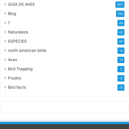
GUÍA DE AVES
587
Blog
109
1
44
Naturaleza
42
ESPECIES
26
north american birds
14
Aves
74
Bird Trapping
2
Poultry
12
Bird facts
15