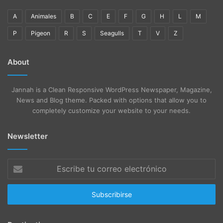
A
Animales
B
C
E
F
G
H
L
M
P
Pigeon
R
S
Seagulls
T
V
Z
About
Jannah is a Clean Responsive WordPress Newspaper, Magazine,
News and Blog theme. Packed with options that allow you to
completely customize your website to your needs.
Newsletter
Escribe
tu
correo
electrónico