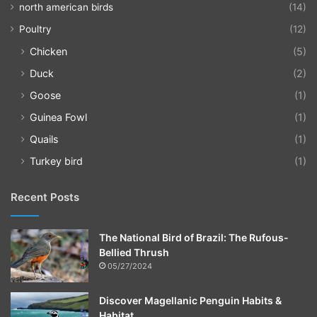
north american birds
(14)
Poultry
(12)
Chicken
(5)
Duck
(2)
Goose
(1)
Guinea Fowl
(1)
Quails
(1)
Turkey bird
(1)
Recent Posts
The National Bird of Brazil: The Rufous-
Bellied Thrush
05/27/2024
Discover Magellanic Penguin Habits &
Habitat