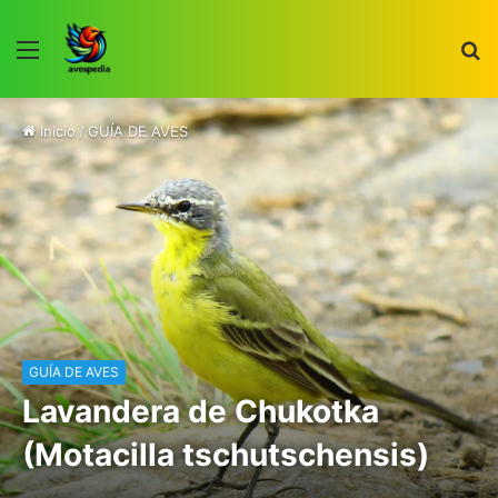
Menú
B
p
Inicio
/
GUÍA DE AVES
GUÍA DE AVES
Lavandera de Chukotka
(Motacilla tschutschensis)