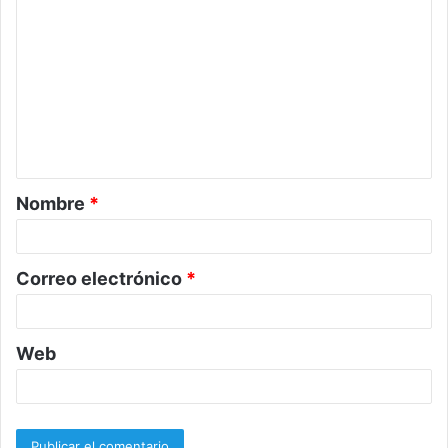
o
m
e
n
t
a
Nombre
*
r
i
o
Correo electrónico
*
*
Web