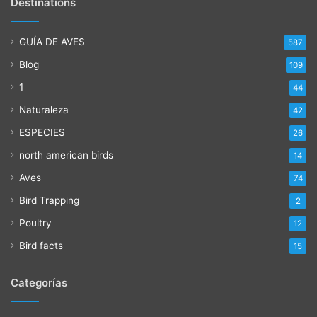
Destinations
GUÍA DE AVES
587
Blog
109
1
44
Naturaleza
42
ESPECIES
26
north american birds
14
Aves
74
Bird Trapping
2
Poultry
12
Bird facts
15
Categorías