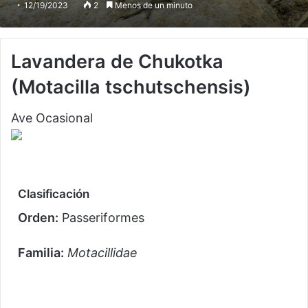
12/19/2023
2
Menos de un minuto
Lavandera de Chukotka
(Motacilla tschutschensis)
Ave Ocasional
Clasificación
Orden:
Passeriformes
Familia:
Motacillidae