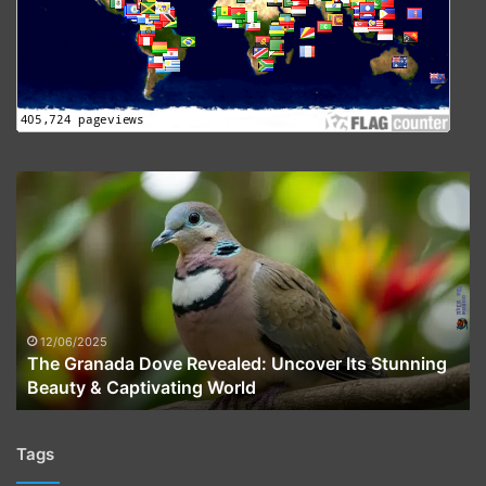
The
Granada
Dove
Revealed:
Uncover
Its
Stunning
Beauty
12/06/2025
The Granada Dove Revealed: Uncover Its Stunning
&
Beauty & Captivating World
Captivating
World
Tags