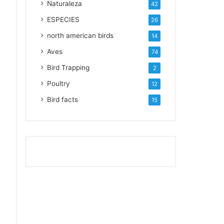
Naturaleza
42
ESPECIES
26
north american birds
14
Aves
74
Bird Trapping
2
Poultry
12
Bird facts
15