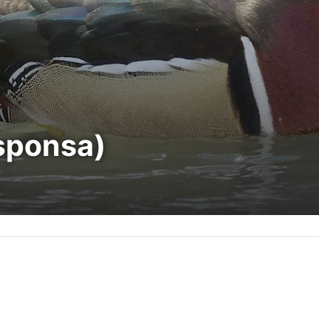
 sponsa)
)