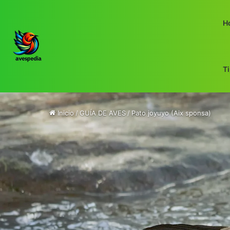
H
T
Inicio
/
GUÍA DE AVES
/
Pato joyuyo (Aix sponsa)