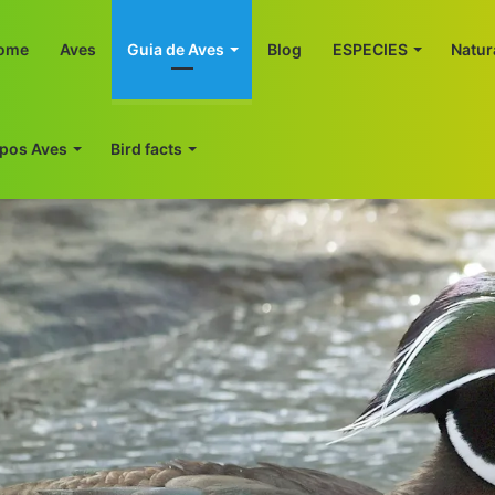
ome
Aves
Guia de Aves
Blog
ESPECIES
Natur
ipos Aves
Bird facts