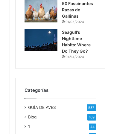
50 Fascinantes
Razas de
Gallinas
01/05/2024
Seagull’s
Nighttime
Habits: Where
Do They Go?
04/14/2024
Categorías
GUÍA DE AVES
587
Blog
109
1
44