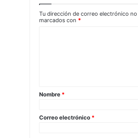
Tu dirección de correo electrónico no
marcados con
*
C
o
m
e
n
t
a
Nombre
*
r
i
o
Correo electrónico
*
*