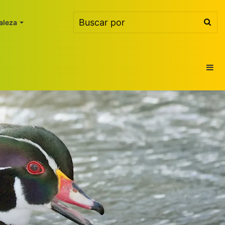
Bus
aleza
por
Ba
lat