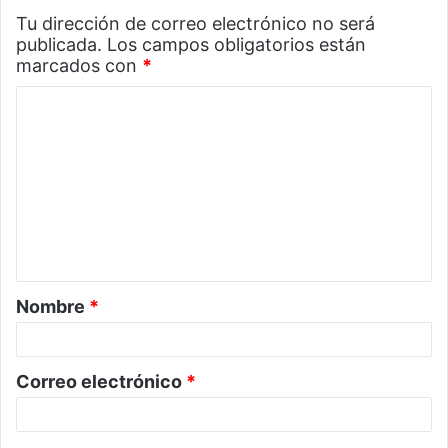
Tu dirección de correo electrónico no será
publicada.
Los campos obligatorios están
marcados con
*
C
o
m
e
n
t
a
Nombre
*
r
i
o
Correo electrónico
*
*