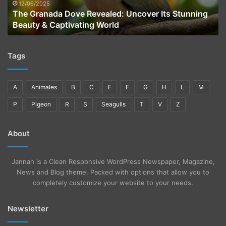
Beauty
12/06/2025
The Granada Dove Revealed: Uncover Its Stunning
&
Beauty & Captivating World
Captivating
World
Tags
A
Animales
B
C
E
F
G
H
L
M
P
Pigeon
R
S
Seagulls
T
V
Z
About
Jannah is a Clean Responsive WordPress Newspaper, Magazine,
News and Blog theme. Packed with options that allow you to
completely customize your website to your needs.
Newsletter