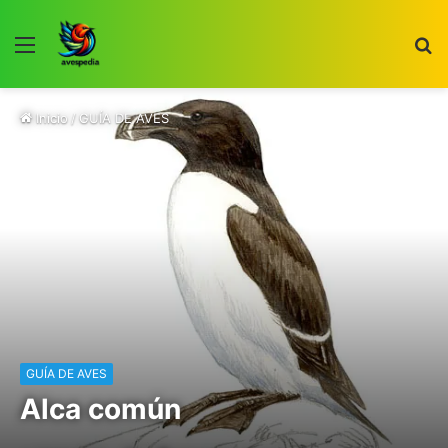
Menú
B
p
Inicio
/
GUÍA DE AVES
GUÍA DE AVES
Alca común