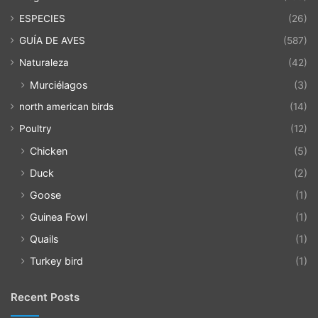
ESPECIES
(26)
GUÍA DE AVES
(587)
Naturaleza
(42)
Murciélagos
(3)
north american birds
(14)
Poultry
(12)
Chicken
(5)
Duck
(2)
Goose
(1)
Guinea Fowl
(1)
Quails
(1)
Turkey bird
(1)
Recent Posts