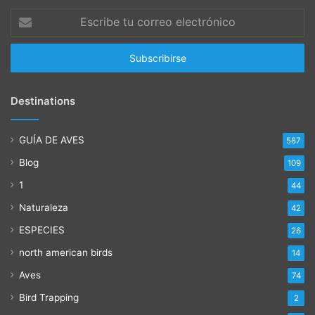
Escribe
tu
correo
electrónico
Destinations
GUÍA DE AVES
587
Blog
109
1
44
Naturaleza
42
ESPECIES
26
north american birds
14
Aves
74
Bird Trapping
2