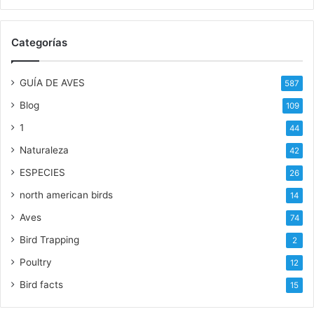
Categorías
GUÍA DE AVES
587
Blog
109
1
44
Naturaleza
42
ESPECIES
26
north american birds
14
Aves
74
Bird Trapping
2
Poultry
12
Bird facts
15