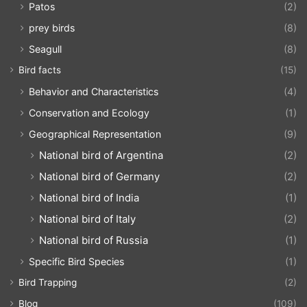
Patos
(2)
prey birds
(8)
Seagull
(8)
Bird facts
(15)
Behavior and Characteristics
(4)
Conservation and Ecology
(1)
Geographical Representation
(9)
National bird of Argentina
(2)
National bird of Germany
(2)
National bird of India
(1)
National bird of Italy
(2)
National bird of Russia
(1)
Specific Bird Species
(1)
Bird Trapping
(2)
Blog
(109)