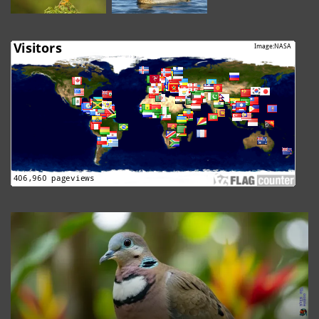
The
Granada
Dove
Revealed:
Uncover
Its
Stunning