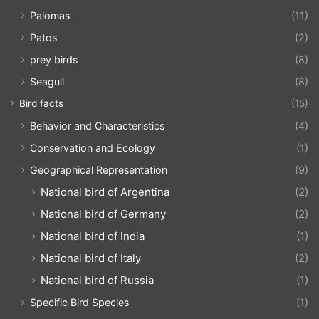
Palomas
(11)
Patos
(2)
prey birds
(8)
Seagull
(8)
Bird facts
(15)
Behavior and Characteristics
(4)
Conservation and Ecology
(1)
Geographical Representation
(9)
National bird of Argentina
(2)
National bird of Germany
(2)
National bird of India
(1)
National bird of Italy
(2)
National bird of Russia
(1)
Specific Bird Species
(1)