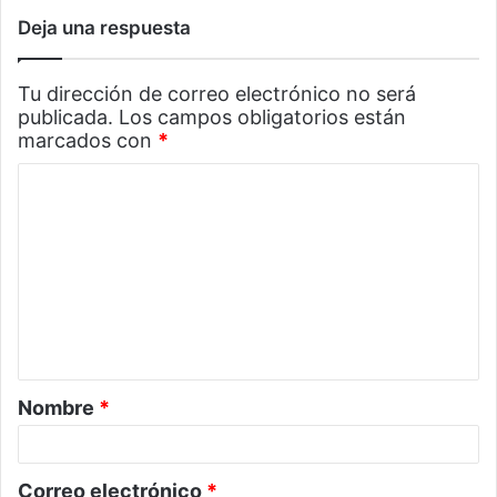
Deja una respuesta
Tu dirección de correo electrónico no será
publicada.
Los campos obligatorios están
marcados con
*
C
o
m
e
n
t
a
Nombre
*
r
i
o
Correo electrónico
*