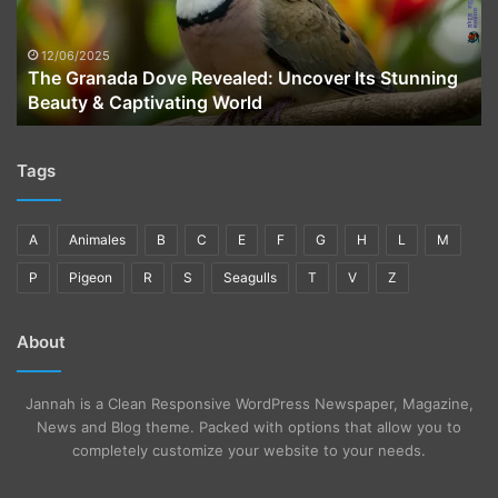
Its
Stunning
Beauty
12/06/2025
The Granada Dove Revealed: Uncover Its Stunning
&
Beauty & Captivating World
Captivating
World
Tags
A
Animales
B
C
E
F
G
H
L
M
P
Pigeon
R
S
Seagulls
T
V
Z
About
Jannah is a Clean Responsive WordPress Newspaper, Magazine,
News and Blog theme. Packed with options that allow you to
completely customize your website to your needs.