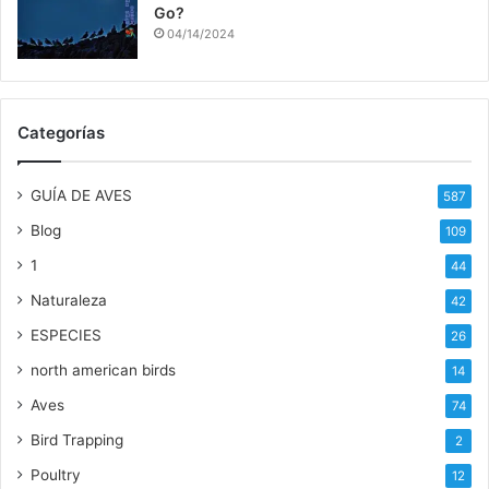
Go?
04/14/2024
Categorías
GUÍA DE AVES
587
Blog
109
1
44
Naturaleza
42
ESPECIES
26
north american birds
14
Aves
74
Bird Trapping
2
Poultry
12