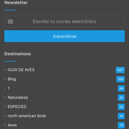
Newsletter
Escribe
tu
correo
electrónico
Destinations
GUÍA DE AVES
587
Blog
109
1
44
Naturaleza
42
ESPECIES
26
north american birds
14
Aves
74