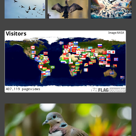
The
Granada
Dove
Revealed:
Uncover