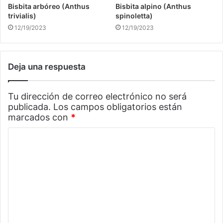
Bisbita arbóreo (Anthus
Bisbita alpino (Anthus
trivialis)
spinoletta)
12/19/2023
12/19/2023
Deja una respuesta
Tu dirección de correo electrónico no será
publicada.
Los campos obligatorios están
marcados con
*
C
o
m
e
n
t