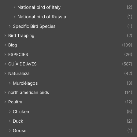
National bird of Italy
(2)
National bird of Russia
(1)
Specific Bird Species
(1)
Bird Trapping
(2)
Blog
(109)
ESPECIES
(26)
GUÍA DE AVES
(587)
Naturaleza
(42)
Murciélagos
(3)
north american birds
(14)
Poultry
(12)
Chicken
(5)
Duck
(2)
Goose
(1)