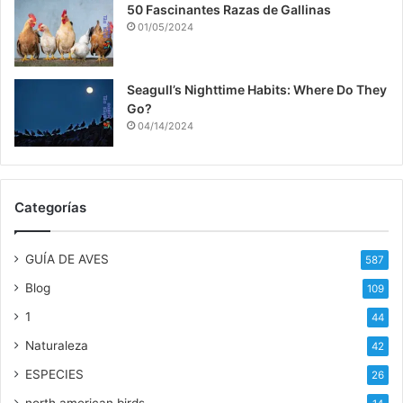
50 Fascinantes Razas de Gallinas
01/05/2024
Seagull’s Nighttime Habits: Where Do They
Go?
04/14/2024
Categorías
GUÍA DE AVES
587
Blog
109
1
44
Naturaleza
42
ESPECIES
26