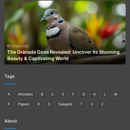
The
Granada
Dove
Revealed:
Uncover
Its
Stunning
Beauty
12/06/2025
The Granada Dove Revealed: Uncover Its Stunning
&
Beauty & Captivating World
Captivating
World
Tags
A
Animales
B
C
E
F
G
H
L
M
P
Pigeon
R
S
Seagulls
T
V
Z
About