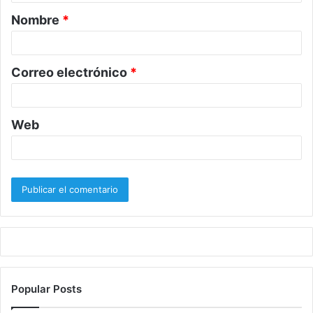
a
Nombre
*
r
i
o
Correo electrónico
*
*
Web
Popular Posts