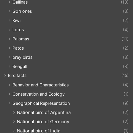
Gallinas
(10)
Gorriones
(3)
Kiwi
(2)
Loros
(4)
Palomas
(11)
Patos
(2)
prey birds
(8)
Seagull
(8)
Bird facts
(15)
Behavior and Characteristics
(4)
Conservation and Ecology
(1)
Geographical Representation
(9)
National bird of Argentina
(2)
National bird of Germany
(2)
National bird of India
(1)