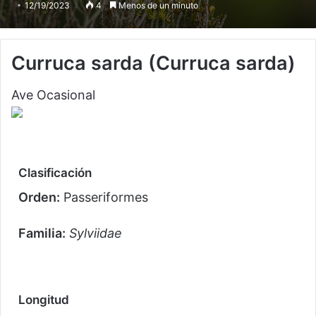
12/19/2023
4
Menos de un minuto
Curruca sarda
(Curruca sarda)
Ave Ocasional
Clasificación
Orden:
Passeriformes
Familia:
Sylviidae
Longitud