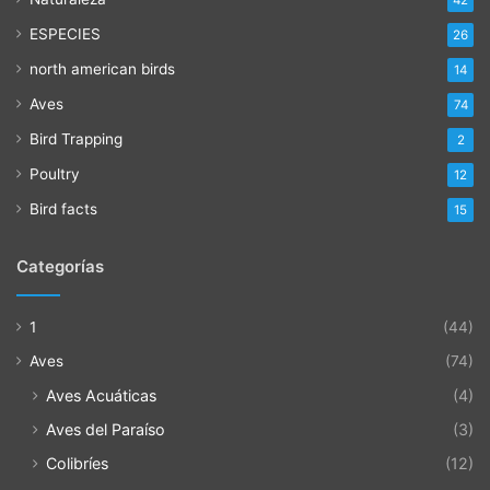
ESPECIES
26
north american birds
14
Aves
74
Bird Trapping
2
Poultry
12
Bird facts
15
Categorías
1
(44)
Aves
(74)
Aves Acuáticas
(4)
Aves del Paraíso
(3)
Colibríes
(12)