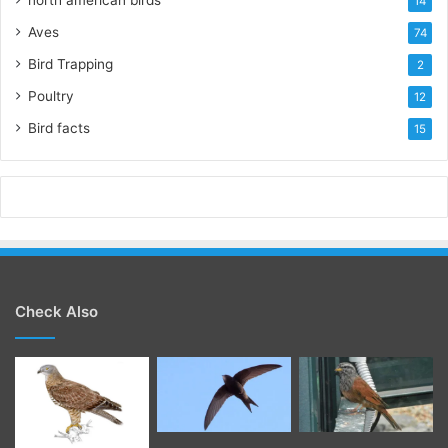
north american birds
14
Aves
74
Bird Trapping
2
Poultry
12
Bird facts
15
Check Also