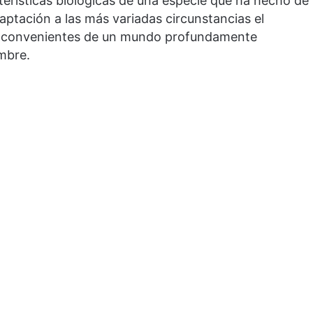
cterísticas biológicas de una especie que ha hecho de
daptación a las más variadas circunstancias el
inconvenientes de un mundo profundamente
mbre.