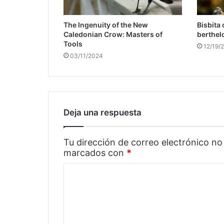
The Ingenuity of the New
Bisbita
Caledonian Crow: Masters of
berthelo
Tools
12/19/
03/11/2024
Deja una respuesta
Tu dirección de correo electrónico no
marcados con
*
C
o
m
e