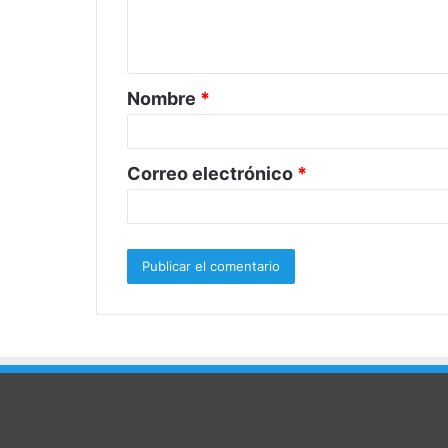
n
t
a
Nombre
*
r
i
o
Correo electrónico
*
*