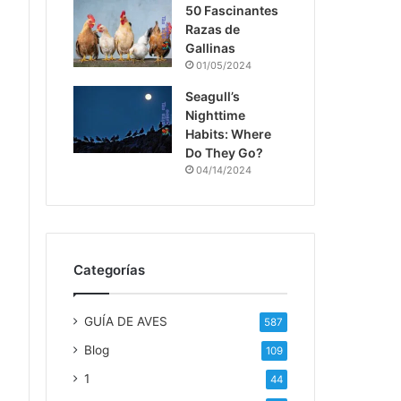
50 Fascinantes
Razas de
Gallinas
01/05/2024
Seagull’s
Nighttime
Habits: Where
Do They Go?
04/14/2024
Categorías
GUÍA DE AVES
587
Blog
109
1
44