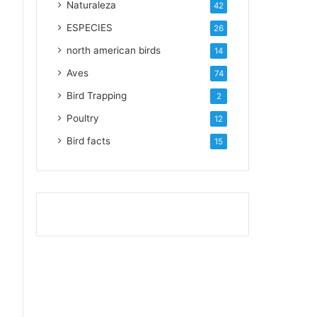
Naturaleza
42
ESPECIES
26
north american birds
14
Aves
74
Bird Trapping
2
Poultry
12
Bird facts
15