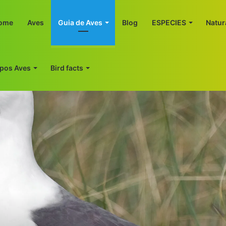
ome
Aves
Guia de Aves
Blog
ESPECIES
Natur
ipos Aves
Bird facts
)