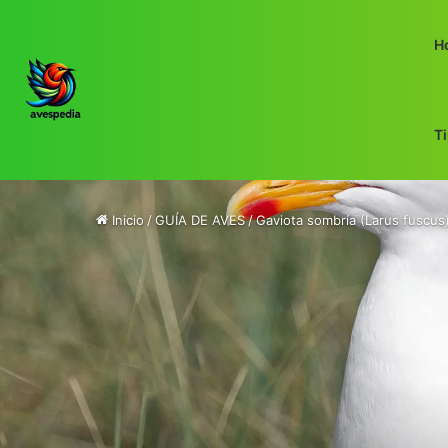
H
T
Inicio
/
GUÍA DE AVES
/
Gaviota sombría (Larus fuscus