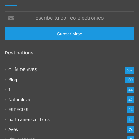
Escribe
tu
correo
electrónico
Destinations
GUÍA DE AVES
587
Blog
109
1
44
Naturaleza
42
ESPECIES
26
north american birds
14
Aves
74