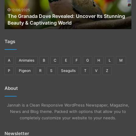
Stunning
Beauty
12/06/2025
The Granada Dove Revealed: Uncover Its Stunning
&
Beauty & Captivating World
Captivating
World
Tags
A
Animales
B
C
E
F
G
H
L
M
P
Pigeon
R
S
Seagulls
T
V
Z
About
Jannah is a Clean Responsive WordPress Newspaper, Magazine,
News and Blog theme. Packed with options that allow you to
completely customize your website to your needs.
Newsletter