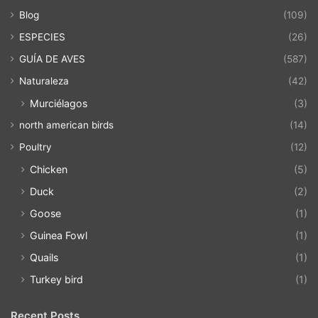
Blog
(109)
ESPECIES
(26)
GUÍA DE AVES
(587)
Naturaleza
(42)
Murciélagos
(3)
north american birds
(14)
Poultry
(12)
Chicken
(5)
Duck
(2)
Goose
(1)
Guinea Fowl
(1)
Quails
(1)
Turkey bird
(1)
Recent Posts