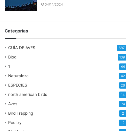
04/14/2024
Categorías
GUÍA DE AVES
587
Blog
109
1
44
Naturaleza
42
ESPECIES
26
north american birds
14
Aves
74
Bird Trapping
2
Poultry
12