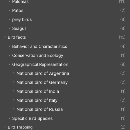
Palomas
(11)
Patos
(2)
prey birds
(8)
Seagull
(8)
Bird facts
(15)
Behavior and Characteristics
(4)
Conservation and Ecology
(1)
Geographical Representation
(9)
National bird of Argentina
(2)
National bird of Germany
(2)
National bird of India
(1)
National bird of Italy
(2)
National bird of Russia
(1)
Specific Bird Species
(1)
Bird Trapping
(2)