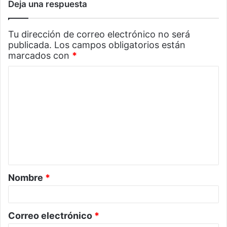
Deja una respuesta
Tu dirección de correo electrónico no será
publicada.
Los campos obligatorios están
marcados con
*
C
o
m
e
n
t
a
Nombre
*
r
i
o
Correo electrónico
*
*