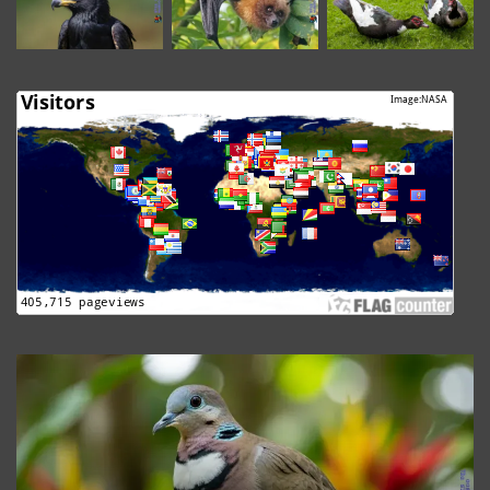
The
Granada
Dove
Revealed:
Uncover
Its