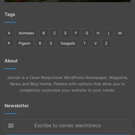
World
Tags
A
Animales
B
C
E
F
G
H
L
M
P
Pigeon
R
S
Seagulls
T
V
Z
About
Jannah is a Clean Responsive WordPress Newspaper, Magazine,
News and Blog theme. Packed with options that allow you to
completely customize your website to your needs.
Newsletter
Escribe
tu
correo