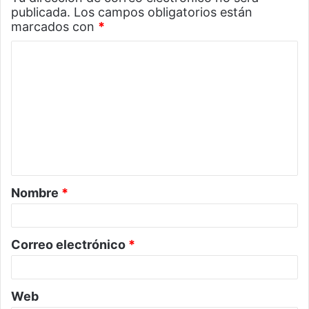
publicada.
Los campos obligatorios están
marcados con
*
C
o
m
e
n
t
a
Nombre
*
r
i
o
Correo electrónico
*
*
Web