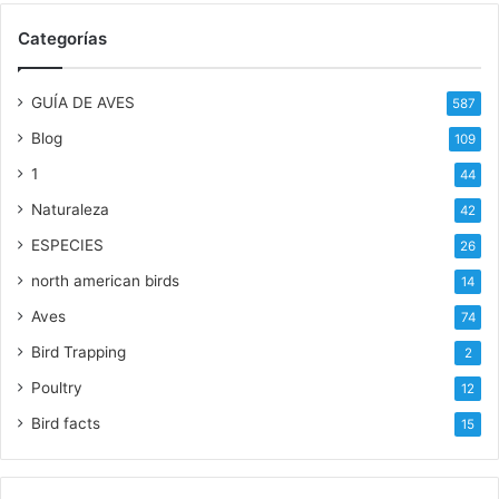
Categorías
GUÍA DE AVES
587
Blog
109
1
44
Naturaleza
42
ESPECIES
26
north american birds
14
Aves
74
Bird Trapping
2
Poultry
12
Bird facts
15