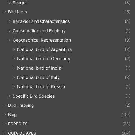
Seagull
(8)
Bird facts
(15)
Behavior and Characteristics
(4)
Conservation and Ecology
(1)
Geographical Representation
(9)
National bird of Argentina
(2)
National bird of Germany
(2)
National bird of India
(1)
National bird of Italy
(2)
National bird of Russia
(1)
Specific Bird Species
(1)
Bird Trapping
(2)
Blog
(109)
ESPECIES
(26)
GUÍA DE AVES
(587)