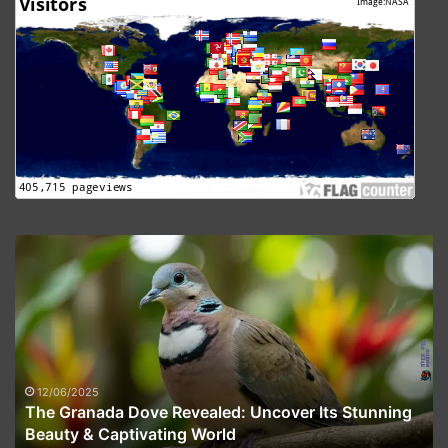
The
Granada
Dove
Revealed:
Uncover
Its
Stunning
Beauty
12/06/2025
The Granada Dove Revealed: Uncover Its Stunning
&
Beauty & Captivating World
Captivating