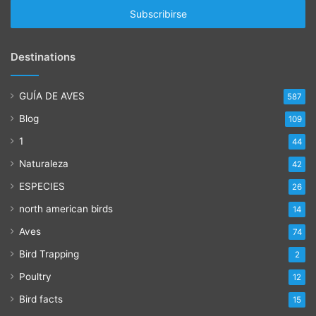
electrónico
Destinations
GUÍA DE AVES
587
Blog
109
1
44
Naturaleza
42
ESPECIES
26
north american birds
14
Aves
74
Bird Trapping
2
Poultry
12
Bird facts
15