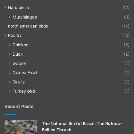
Naturaleza
(42)
Murciélagos
(3)
north american birds
(14)
Poultry
(12)
Chicken
(5)
Duck
(2)
Goose
(1)
Guinea Fowl
(1)
Quails
(1)
Turkey bird
(1)
Recent Posts
The National Bird of Brazil: The Rufous-
Bellied Thrush