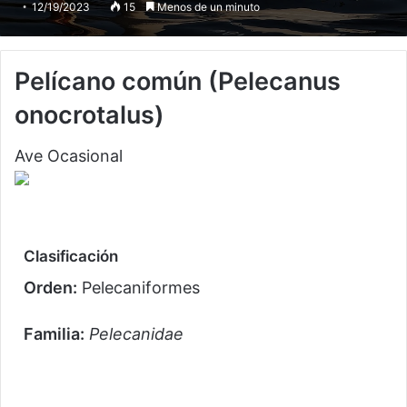
12/19/2023
15
Menos de un minuto
Pelícano común
(Pelecanus
onocrotalus)
Ave Ocasional
Clasificación
Orden:
Pelecaniformes
Familia:
Pelecanidae