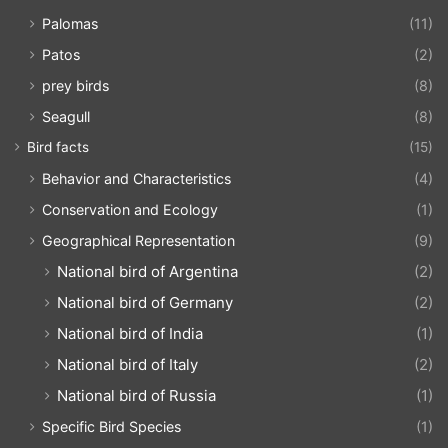
Palomas
(11)
Patos
(2)
prey birds
(8)
Seagull
(8)
Bird facts
(15)
Behavior and Characteristics
(4)
Conservation and Ecology
(1)
Geographical Representation
(9)
National bird of Argentina
(2)
National bird of Germany
(2)
National bird of India
(1)
National bird of Italy
(2)
National bird of Russia
(1)
Specific Bird Species
(1)