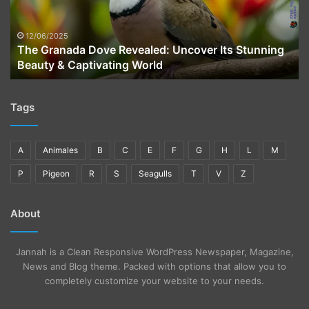
Its
Stunning
Beauty
12/06/2025
The Granada Dove Revealed: Uncover Its Stunning
&
Beauty & Captivating World
Captivating
World
Tags
A
Animales
B
C
E
F
G
H
L
M
P
Pigeon
R
S
Seagulls
T
V
Z
About
Jannah is a Clean Responsive WordPress Newspaper, Magazine,
News and Blog theme. Packed with options that allow you to
completely customize your website to your needs.