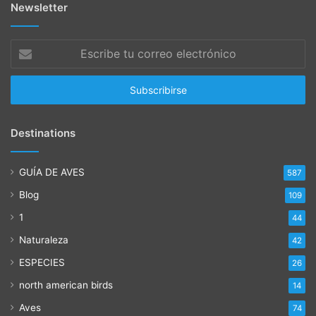
Newsletter
Escribe
tu
correo
electrónico
Destinations
GUÍA DE AVES
587
Blog
109
1
44
Naturaleza
42
ESPECIES
26
north american birds
14
Aves
74