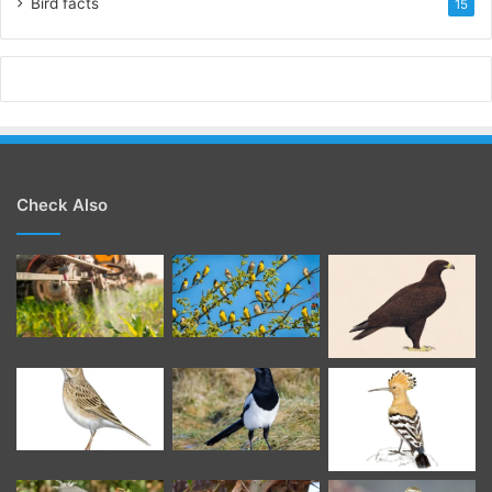
Bird facts
15
Check Also