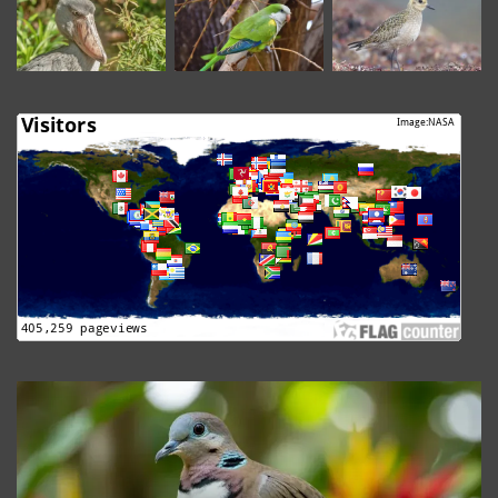
The
Granada
Dove
Revealed:
Uncover