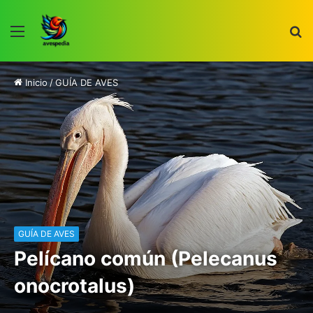
Menú
B
p
Inicio
/
GUÍA DE AVES
GUÍA DE AVES
Pelícano común (Pelecanus
onocrotalus)