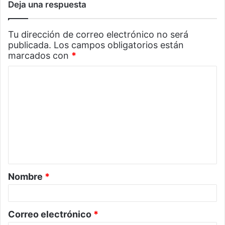
Deja una respuesta
Tu dirección de correo electrónico no será
publicada.
Los campos obligatorios están
marcados con
*
C
o
m
e
n
t
a
Nombre
*
r
i
o
Correo electrónico
*
*