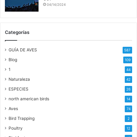
04/14/2024
Categorías
GUÍA DE AVES
587
Blog
109
1
44
Naturaleza
42
ESPECIES
26
north american birds
14
Aves
74
Bird Trapping
2
Poultry
12