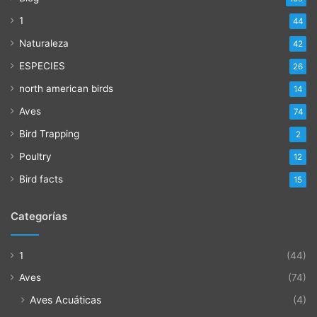
1
44
Naturaleza
42
ESPECIES
26
north american birds
14
Aves
74
Bird Trapping
2
Poultry
12
Bird facts
15
Categorías
1
(44)
Aves
(74)
Aves Acuáticas
(4)