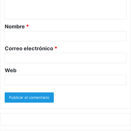
n
t
a
Nombre
*
r
i
o
Correo electrónico
*
*
Web