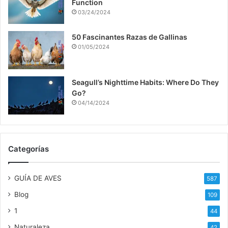
Function
03/24/2024
50 Fascinantes Razas de Gallinas
01/05/2024
Seagull’s Nighttime Habits: Where Do They
Go?
04/14/2024
Categorías
GUÍA DE AVES
587
Blog
109
1
44
Naturaleza
42