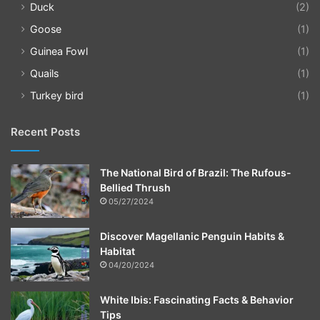
Duck
(2)
Goose
(1)
Guinea Fowl
(1)
Quails
(1)
Turkey bird
(1)
Recent Posts
The National Bird of Brazil: The Rufous-
Bellied Thrush
05/27/2024
Discover Magellanic Penguin Habits &
Habitat
04/20/2024
White Ibis: Fascinating Facts & Behavior
Tips