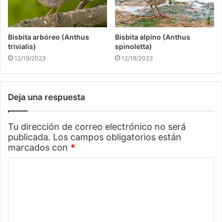
Bisbita arbóreo (Anthus
Bisbita alpino (Anthus
trivialis)
spinoletta)
12/19/2023
12/19/2023
Deja una respuesta
Tu dirección de correo electrónico no será
publicada.
Los campos obligatorios están
marcados con
*
C
o
m
e