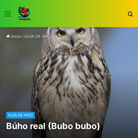
Menú
B
p
Inicio
/
GUÍA DE AVES
GUÍA DE AVES
Búho real (Bubo bubo)