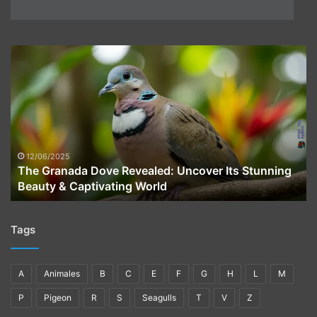
The
Granada
Dove
Revealed:
Uncover
Its
Stunning
Beauty
12/06/2025
The Granada Dove Revealed: Uncover Its Stunning
&
Beauty & Captivating World
Captivating
World
Tags
A
Animales
B
C
E
F
G
H
L
M
P
Pigeon
R
S
Seagulls
T
V
Z