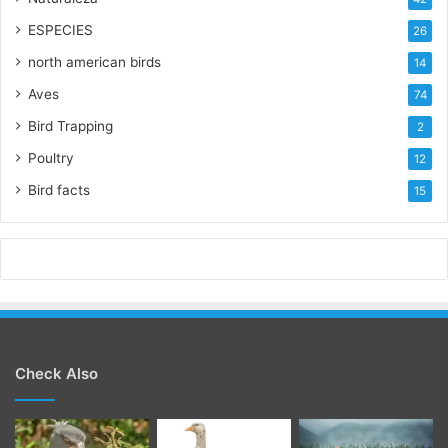
ESPECIES
26
north american birds
14
Aves
74
Bird Trapping
2
Poultry
12
Bird facts
15
Check Also