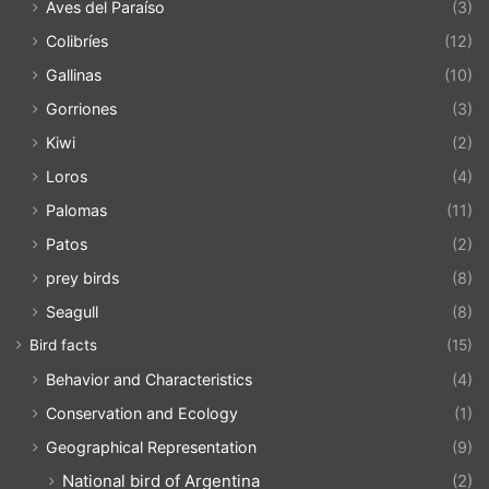
Aves del Paraíso
(3)
Colibríes
(12)
Gallinas
(10)
Gorriones
(3)
Kiwi
(2)
Loros
(4)
Palomas
(11)
Patos
(2)
prey birds
(8)
Seagull
(8)
Bird facts
(15)
Behavior and Characteristics
(4)
Conservation and Ecology
(1)
Geographical Representation
(9)
National bird of Argentina
(2)